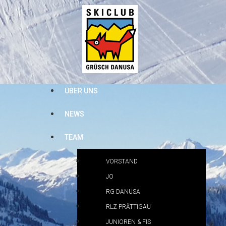
ÜBER UNS
NEWS
TEAM
VORSTAND
JO
RG DANUSA
RLZ PRÄTTIGAU
JUNIOREN & FIS